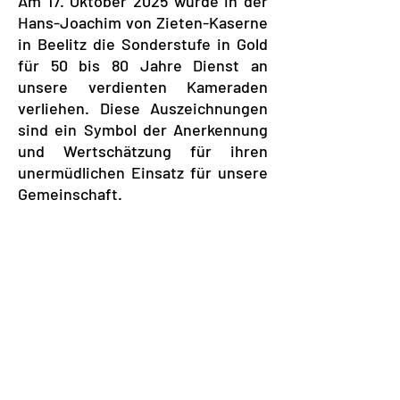
Am 17. Oktober 2025 wurde in der
Hans-Joachim von Zieten-Kaserne
in Beelitz die Sonderstufe in Gold
für 50 bis 80 Jahre Dienst an
unsere verdienten Kameraden
verliehen. Diese Auszeichnungen
sind ein Symbol der Anerkennung
und Wertschätzung für ihren
unermüdlichen Einsatz für unsere
Gemeinschaft.
Vor Ort war Stefan Schwabel und
berichtete von einer feierlichen
Atmosphäre, die von
Kameradschaft und Stolz geprägt
war. Er betonte, wie wichtig das
ehrenamtliche Engagement ist
und lobte den unermüdlichen
Einsatz der Feuerwehrleute, die in